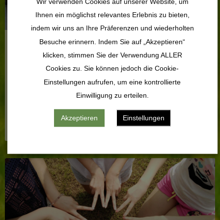
Wir verwenden Cookies auf unserer Website, um
Ihnen ein möglichst relevantes Erlebnis zu bieten,
indem wir uns an Ihre Präferenzen und wiederholten
Besuche erinnern. Indem Sie auf „Akzeptieren“
motor groups
klicken, stimmen Sie der Verwendung ALLER
Cookies zu. Sie können jedoch die Cookie-
Einstellungen aufrufen, um eine kontrollierte
In our Motorikgruppen come together a variety of
people, with the desire to have fun together and get
Einwilligung zu erteilen.
fitter again.
Akzeptieren
Einstellungen
MORE INFORMATION