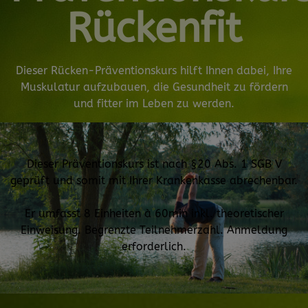
Rückenfit
Dieser Rücken-Präventionskurs hilft Ihnen dabei, Ihre
Muskulatur aufzubauen, die Gesundheit zu fördern
und fitter im Leben zu werden.
Dieser Präventionskurs ist nach §20 Abs. 1 SGB V
geprüft und somit mit Ihrer Krankenkasse abrechenbar.
Er umfasst 8 Einheiten à 60min inkl. theoretischer
Einweisung.
Begrenzte Teilnehmerzahl. Anmeldung
erforderlich.